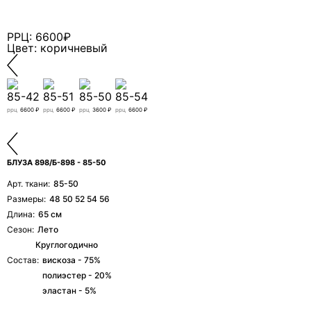
свяжется с вами.
РРЦ: 6600₽
Цвет: коричневый
85-42
85-51
85-50
85-54
ррц
6600 ₽
ррц
6600 ₽
ррц
3600 ₽
ррц
6600 ₽
БЛУЗА 898/Б-898 - 85-50
Арт. ткани:
85-50
Размеры:
48 50 52 54 56
Длина:
65 см
Сезон:
Лето
Круглогодично
Состав:
вискоза - 75%
Я даю согласие ООО «ФИЛЕО» на обработку моих
полиэстер - 20%
персональных данных для регистрации, создания
личного кабинета, связи и исполнения договора на
эластан - 5%
условиях
Политики конфиденциальности