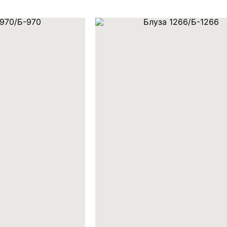
х персональных данных
язи и исполнения
ости