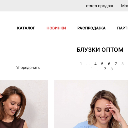
отдел продаж:
Мо
КАТАЛОГ
НОВИНКИ
РАСПРОДАЖА
ПАРТ
БЛУЗКИ ОПТОМ
Поиск по сайту
НЕТ
В вашей корзине пока нет товаров
1
...
4
5
6
7
8
Упорядочить
ателей
1
..
7
8
ЗАБЫЛИ ПАРОЛЬ?