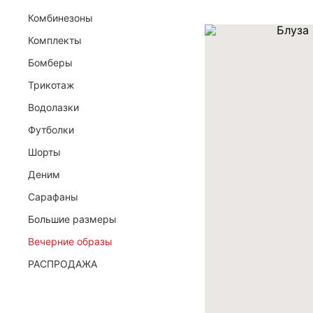
Комбинезоны
Комплекты
Я даю согласие ООО «ФИЛЕО» на обработку мои
для регистрации, создания личного кабинета, св
Бомберы
договора на условиях
Политики конфиденциальн
Трикотаж
ОТПРАВИТЬ ЗАЯВКУ
Водолазки
Футболки
Шорты
Деним
Сарафаны
Большие размеры
Вечерние образы
РАСПРОДАЖА