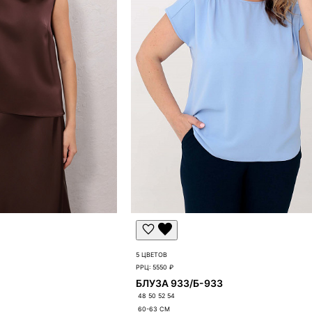
вку и свяжется с вами.
5 ЦВЕТОВ
РРЦ:
5550 ₽
БЛУЗА 933/Б-933
48 50 52 54
60-63
СМ