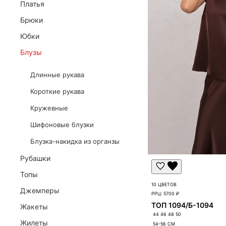
Платья
Брюки
Юбки
ЗАЯВКА НА ОПТОВЫЙ ДОСТУП
Блузы
Заполните данные компании. Менеджер проверит зая
Длинные рукава
Короткие рукава
Кружевные
Шифоновые блузки
Блузка-накидка из органзы
Рубашки
Топы
10 ЦВЕТОВ
Джемперы
РРЦ:
5700 ₽
ТОП 1094/Б-1094
Жакеты
44 46 48 50
Жилеты
54-56
СМ