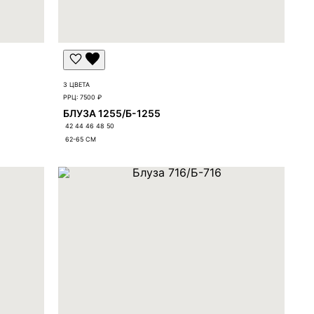
3 ЦВЕТА
РРЦ:
7500 ₽
БЛУЗА 1255/Б-1255
42 44 46 48 50
62-65
СМ