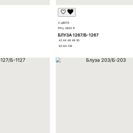
3 ЦВЕТА
РРЦ:
4800 ₽
БЛУЗА 1267/Б-1267
42 44 46 48 50
62-64
СМ