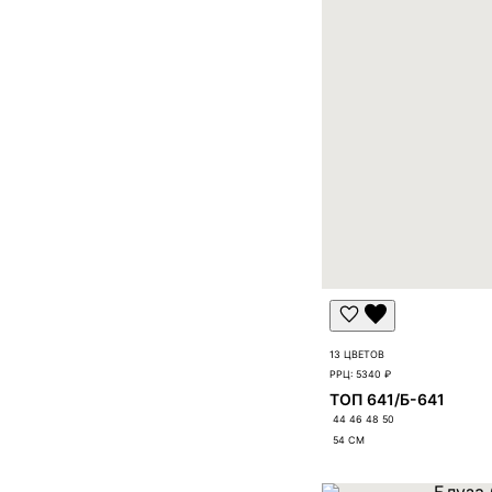
13 ЦВЕТОВ
РРЦ:
5340 ₽
ТОП 641/Б-641
44 46 48 50
54
СМ