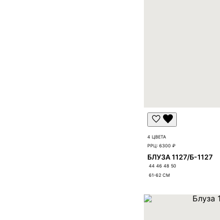
4 ЦВЕТА
РРЦ:
6300 ₽
БЛУЗА 1127/Б-1127
44 46 48 50
61-62
СМ