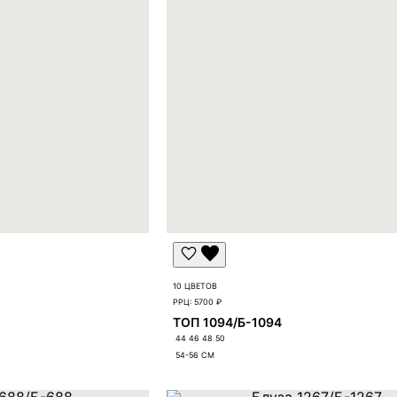
10 ЦВЕТОВ
РРЦ:
5700 ₽
ТОП 1094/Б-1094
44 46 48 50
54-56
СМ