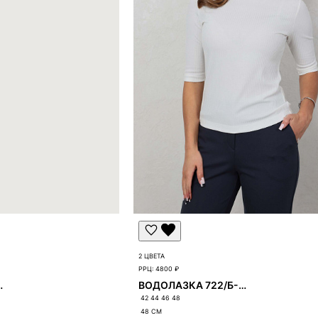
вку и свяжется с вами.
2 ЦВЕТА
РРЦ:
4800 ₽
2/Б-722
ВОДОЛАЗКА 722/Б-722
42 44 46 48
48
СМ