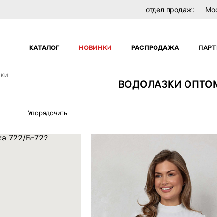
отдел продаж:
Мо
КАТАЛОГ
НОВИНКИ
РАСПРОДАЖА
ПАРТ
ЗКИ
ВОДОЛАЗКИ ОПТО
Поиск по сайту
НЕТ
В вашей корзине пока нет товаров
Упорядочить
ателей
ЗАБЫЛИ ПАРОЛЬ?