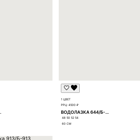
1 ЦВЕТ
РРЦ:
4500 ₽
7/Б-1297
ВОДОЛАЗКА 644/Б-644
48 50 52 54
60
СМ