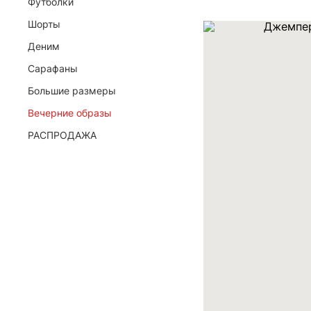
Футболки
Шорты
Я даю согласие ООО «ФИЛЕО» на обработку моих
Деним
для регистрации, создания личного кабинета, св
договора на условиях
Политики конфиденциальн
Сарафаны
Большие размеры
ОТПРАВИТЬ ЗАЯВКУ
Вечерние образы
РАСПРОДАЖА