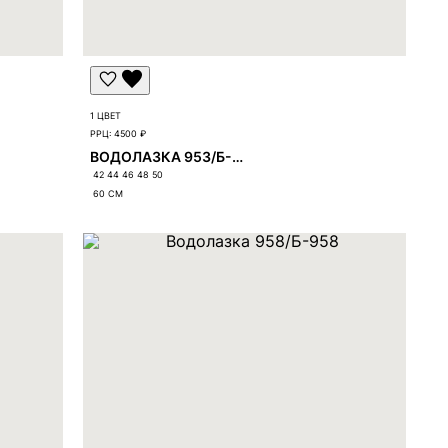
1 ЦВЕТ
РРЦ:
4500 ₽
ВОДОЛАЗКА 953/Б-953
42 44 46 48 50
60
СМ