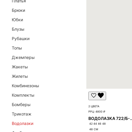
Платья
Брюки
Юбки
Блузы
ЗАЯВКА НА ОПТОВЫЙ ДОСТУП
Рубашки
Заполните данные компании. Менеджер проверит зая
Топы
Джемперы
Жакеты
Жилеты
Комбинезоны
Комплекты
Бомберы
2 ЦВЕТА
РРЦ:
4800 ₽
Трикотаж
ВОДОЛАЗКА 72
Водолазки
42 44 46 48
48
СМ