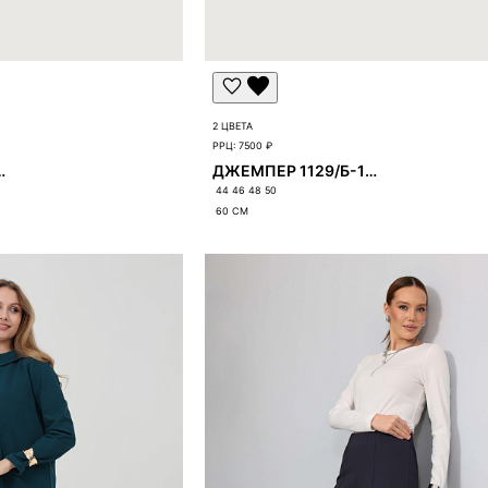
2 ЦВЕТА
РРЦ:
7500 ₽
06/Б-1306
ДЖЕМПЕР 1129/Б-1129
44 46 48 50
60
СМ