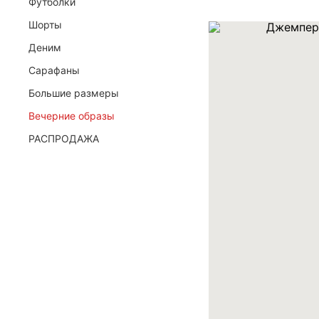
Футболки
Шорты
Я даю согласие ООО «ФИЛЕО» на обработку мои
Деним
для регистрации, создания личного кабинета, св
договора на условиях
Политики конфиденциальн
Сарафаны
Большие размеры
ОТПРАВИТЬ ЗАЯВКУ
Вечерние образы
РАСПРОДАЖА