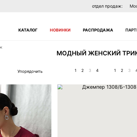
отдел продаж:
Мо
КАТАЛОГ
НОВИНКИ
РАСПРОДАЖА
ПАРТ
АЖ
МОДНЫЙ ЖЕНСКИЙ ТРИ
Поиск по сайту
НЕТ
В вашей корзине пока нет товаров
1
2
3
4
1
2
3
Упорядочить
ателей
ЗАБЫЛИ ПАРОЛЬ?