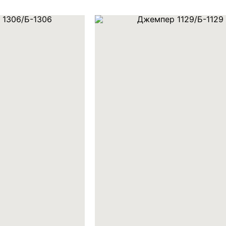
х персональных данных
язи и исполнения
ости