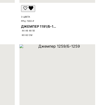
3 ЦВЕТА
РРЦ:
7200 ₽
ДЖЕМПЕР 1191/Б-1191
44 46 48 50
60-62
СМ