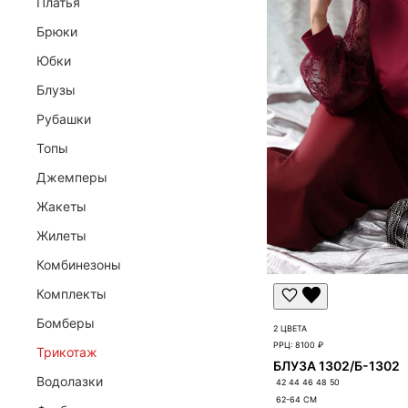
Платья
Брюки
Юбки
Блузы
ЗАЯВКА НА ОПТОВЫЙ ДОСТУП
Рубашки
Заполните данные компании. Менеджер проверит зая
Топы
Джемперы
Жакеты
Жилеты
Комбинезоны
Комплекты
Бомберы
2 ЦВЕТА
РРЦ:
8100 ₽
Трикотаж
БЛУЗА 1302/Б-1302
Водолазки
42 44 46 48 50
62-64
СМ