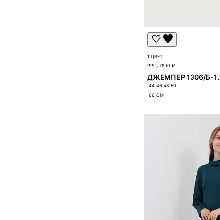
1 ЦВЕТ
РРЦ:
7800 ₽
ДЖЕМПЕР 13
44 46 48 50
66
СМ