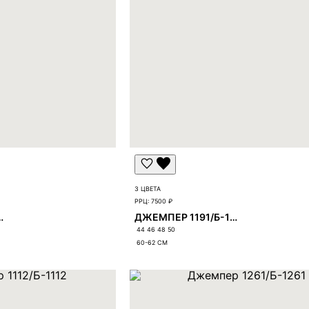
3 ЦВЕТА
РРЦ:
7500 ₽
98/Б-1298
ДЖЕМПЕР 1191/Б-1191
44 46 48 50
60-62
СМ