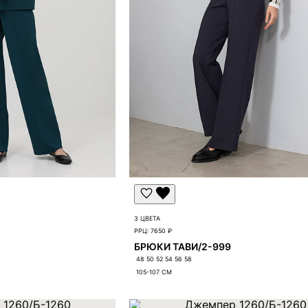
3 ЦВЕТА
РРЦ:
7650 ₽
БРЮКИ ТАВИ/2-999
48 50 52 54 56 58
105-107
СМ