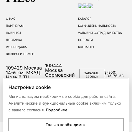
О НАС
КАТАЛОГ
ПАРТНЕРАМ
КОНФИДЕНЦИАЛЬНОСТЬ
НОВИНКИ
УСЛОВИЯ СОТРУДНИЧЕСТВА
ДОСТАВКА
НОВОСТИ
РАСПРОДАЖА
КОНТАКТЫ
ВОЗВРАТ И ОБМЕН
109444
109429
Москва
Москва
14-й км. МКАД.
8 (800)
ЗАКАЗАТЬ
Сормовский
333-76-33
Новый ТЦ
ЗВОНОК
проезд, д.11/7,
(Корпус Б)
стр.1
Настройки cookie
Мы используем необходимые cookie для работы сайта.
Аналитические и функциональные cookie включим только
с вашего согласия.
Подробнее
Только необходимые
©2003-2026 FILEO. Все права защищены. Оптовый интернет-