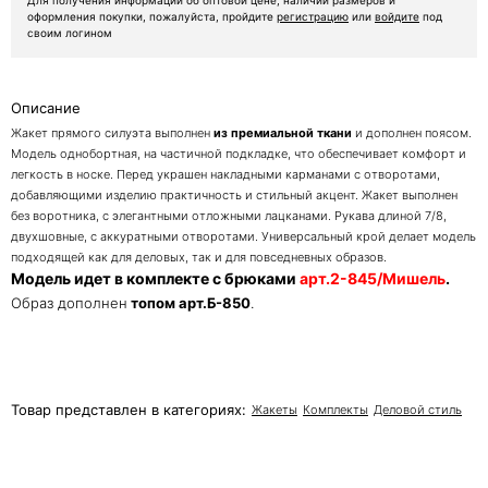
Для получения информации об оптовой цене, наличии размеров и
оформления покупки, пожалуйста, пройдите
регистрацию
или
войдите
под
своим логином
Описание
Жакет прямого силуэта выполнен
из премиальной ткани
и дополнен поясом.
Модель однобортная, на частичной подкладке, что обеспечивает комфорт и
легкость в носке. Перед украшен накладными карманами с отворотами,
добавляющими изделию практичность и стильный акцент. Жакет выполнен
без воротника, с элегантными отложными лацканами. Рукава длиной 7/8,
двухшовные, с аккуратными отворотами. Универсальный крой делает модель
подходящей как для деловых, так и для повседневных образов.
Модель идет в комплекте с брюками
арт.2-845/Мишель
.
Образ дополнен
топом арт.Б-850
.
Товар представлен в категориях:
Жакеты
Комплекты
Деловой стиль