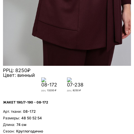
РРЦ: 8250₽
Цвет: винный
08-172
07-238
ррц
13200 ₽
ррц
8250 ₽
Я даю согласие ООО «ФИЛЕО» на обработку моих
ЖАКЕТ 190/7-190 - 08-172
персональных данных для регистрации, создания
Арт. ткани:
08-172
личного кабинета, связи и исполнения договора на
условиях
Политики конфиденциальности
Размеры:
48 50 52 54
Длина:
74 см
ОТПРАВИТЬ ЗАЯВКУ
Сезон:
Круглогодично