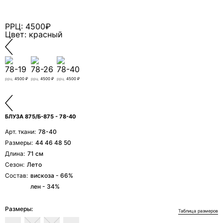
свяжется с вами.
РРЦ: 4500₽
Цвет: красный
78-19
78-26
78-40
ррц
4500 ₽
ррц
4500 ₽
ррц
4500 ₽
БЛУЗА 875/Б-875 - 78-40
Арт. ткани:
78-40
Размеры:
44 46 48 50
Длина:
71 см
Сезон:
Лето
Состав:
вискоза - 66%
лен - 34%
Я даю согласие ООО «ФИЛЕО» на обработку моих
персональных данных для регистрации, создания
личного кабинета, связи и исполнения договора на
Размеры:
Таблица размеров
условиях
Политики конфиденциальности