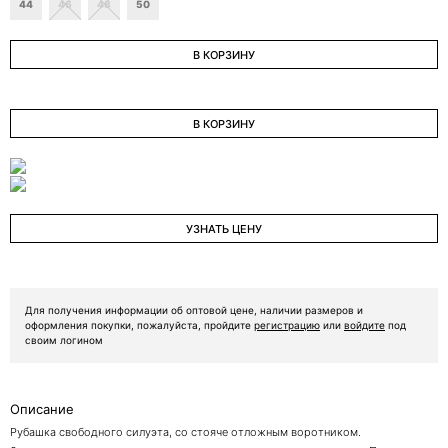
44
46
48
50
ОТПРАВИТЬ ЗАЯВКУ
В КОРЗИНУ
В КОРЗИНУ
УЗНАТЬ ЦЕНУ
Для получения информации об оптовой цене, наличии размеров и
оформления покупки, пожалуйста, пройдите
регистрацию
или
войдите
под
своим логином
Описание
Рубашка свободного силуэта, со стояче отложным воротником.