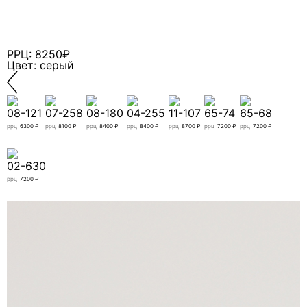
ПАРОЛЬ?
РРЦ: 8250₽
Цвет: серый
ЗАЯВКА НА
ОПТОВЫЙ
ДОСТУП
08-121
07-258
08-180
04-255
11-107
65-74
65-68
ррц
6300 ₽
ррц
8100 ₽
ррц
8400 ₽
ррц
8400 ₽
ррц
8700 ₽
ррц
7200 ₽
ррц
7200 ₽
Заполните
данные
02-630
компании.
ррц
7200 ₽
Менеджер
проверит заявку
и свяжется с
вами.