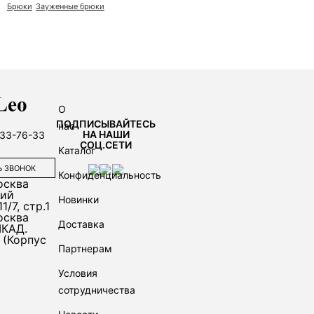
Брюки
Зауженные брюки
О
ПОДПИСЫВАЙТЕСЬ
нас
НА НАШИ
333-76-33
СОЦ.СЕТИ
Каталог
Ь ЗВОНОК
Конфиденциальность
осква
ий
Новинки
1/7, стр.1
осква
Доставка
МКАД.
 (Корпус
Партнерам
Условия
сотрудничества