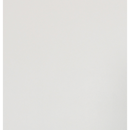
Я даю согласие ООО
«ФИЛЕО» на
обработку моих
персональных
данных для
регистрации,
создания личного
кабинета, связи и
исполнения
договора на
условиях
Политики