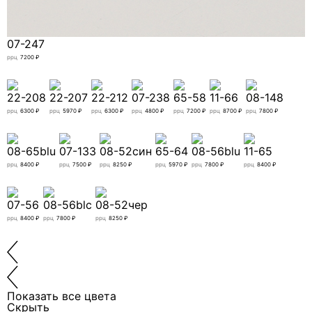
07-247
ррц
7200 ₽
22-208
22-207
22-212
07-238
65-58
11-66
08-148
ррц
6300 ₽
ррц
5970 ₽
ррц
6300 ₽
ррц
4800 ₽
ррц
7200 ₽
ррц
8700 ₽
ррц
7800 ₽
08-65blu
07-133
08-52син
65-64
08-56blu
11-65
ррц
8400 ₽
ррц
7500 ₽
ррц
8250 ₽
ррц
5970 ₽
ррц
7800 ₽
ррц
8400 ₽
07-56
08-56blc
08-52чер
ррц
8400 ₽
ррц
7800 ₽
ррц
8250 ₽
Показать все цвета
Скрыть