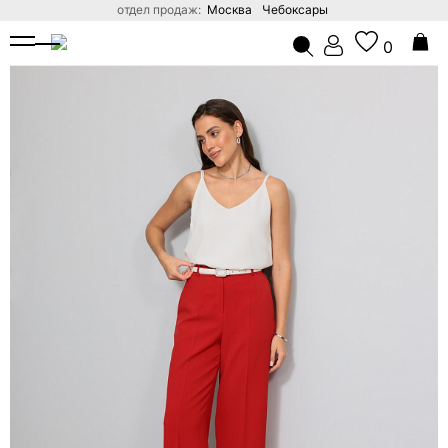
отдел продаж:
Москва
Чебоксары
ГЛАВНАЯ
КАТАЛОГ
ЖЕНСКИЕ БРЮКИ ОПТОМ ОТ ПРО
0
Поиск по сайту
В ВАШЕЙ КОРЗИНЕ ПОКА НЕТ ТОВАРОВ
Вход
Стать дилером
ВХОД В ЛИЧНЫЙ КАБИНЕТ
Для действующих оптовых покупателей
ЗАБЫЛИ ПАРОЛЬ?
ВОЙТИ
ЗАЯВКА НА ОПТОВЫЙ ДОСТУП
Заполните данные компании. Менеджер проверит заявку и