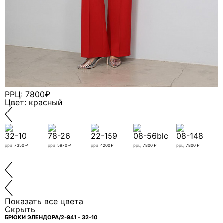
свяжется с вами.
РРЦ: 7800₽
Цвет: красный
32-10
78-26
22-159
08-56blc
08-148
ррц
7350 ₽
ррц
5970 ₽
ррц
4200 ₽
ррц
7800 ₽
ррц
7800 ₽
Я даю согласие ООО «ФИЛЕО» на обработку моих
персональных данных для регистрации, создания
Показать все цвета
Скрыть
личного кабинета, связи и исполнения договора на
условиях
Политики конфиденциальности
БРЮКИ ЭЛЕНДОРА/2-941 - 32-10