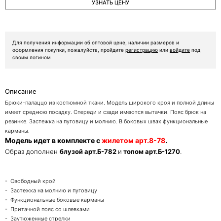
УЗНАТЬ ЦЕНУ
Для получения информации об оптовой цене, наличии размеров и
оформления покупки, пожалуйста, пройдите
регистрацию
или
войдите
под
своим логином
Описание
Брюки-палаццо из костюмной ткани. Модель широкого кроя и полной длины
имеет среднюю посадку. Спереди и сзади имеются вытачки. Пояс брюк на
резинке. Застежка на пуговицу и молнию. В боковых швах функциональные
карманы.
Модель идет в комплекте с
жилетом арт.8-78
.
Образ дополнен
блузой арт.Б-782
и
топом арт.Б-1270
.
- Свободный крой
- Застежка на молнию и пуговицу
- Функциональные боковые карманы
- Притачной пояс со шлевками
- Заутюженные стрелки