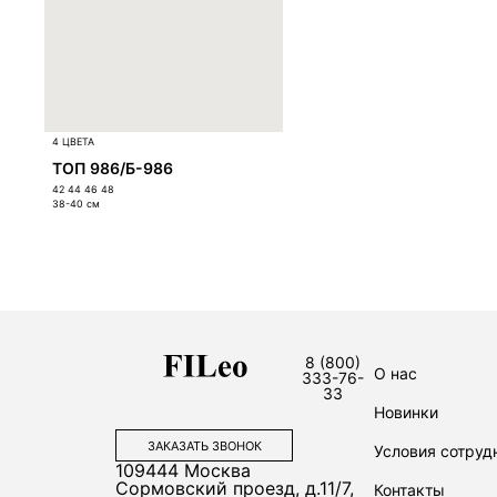
4 ЦВЕТА
ТОП 986/Б-986
42 44 46 48
38-40
см
8 (800)
О нас
333-76-
33
Новинки
ЗАКАЗАТЬ ЗВОНОК
Условия сотруд
109444
Москва
Сормовский проезд, д.11/7,
Контакты