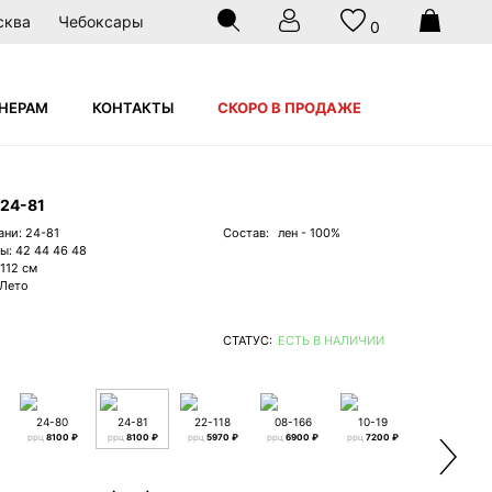
сква
Чебоксары
0
НЕРАМ
КОНТАКТЫ
СКОРО В ПРОДАЖЕ
24-81
ани: 24-81
Состав:
лен - 100%
ы: 42 44 46 48
 112 см
 Лето
СТАТУС:
ЕСТЬ В НАЛИЧИИ
24-80
24-81
22-118
08-166
10-19
24-65
ррц
8100 ₽
ррц
8100 ₽
ррц
5970 ₽
ррц
6900 ₽
ррц
7200 ₽
ррц
8400 ₽