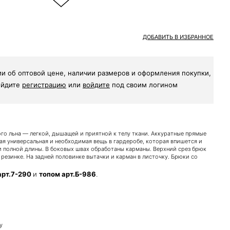
ДОБАВИТЬ В ИЗБРАННОЕ
и об оптовой цене, наличии размеров и оформления покупки,
ойдите
регистрацию
или
войдите
под своим логином
го льна — легкой, дышащей и приятной к телу ткани. Аккуратные прямые
ая универсальная и необходимая вещь в гардеробе, которая впишется и
и полной длины. В боковых швах обработаны карманы. Верхний срез брюк
резинке. На задней половинке вытачки и карман в листочку. Брюки со
арт.7-290
и
топом арт.Б-986
.
у