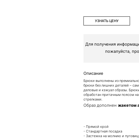
УЗНАТЬ ЦЕНУ
Для получения информаци
вку и свяжется с вами.
пожалуйста, пр
Описание
Брюки выполнены из премиально
брюки без лишних деталей – сам
деловые и кэжуал образы. Брюк
обработан притачным поясом на 
стрелками.
Образ дополнен
жакетом 
- Прямой крой
- Стандартная посадка
- Застежка на молнию и пуговиц