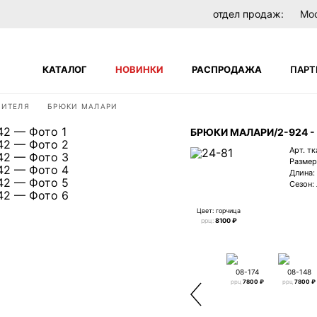
отдел продаж:
Мо
КАТАЛОГ
НОВИНКИ
РАСПРОДАЖА
ПАРТ
ДИТЕЛЯ
БРЮКИ МАЛАРИ
Поиск по сайту
БРЮКИ МАЛАРИ/2-924 - 
НЕТ
В вашей корзине пока нет товаров
Арт. тк
Размер
ателей
Длина:
Сезон:
Цвет: горчица
ррц:
8100 ₽
08-174
08-148
ррц
7800 ₽
ррц
7800 ₽
ЗАБЫЛИ ПАРОЛЬ?