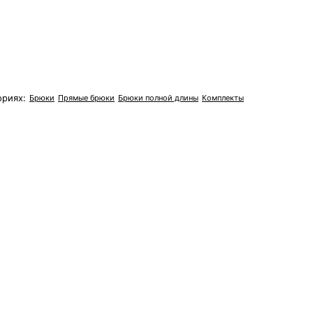
ориях:
Брюки
Прямые брюки
Брюки полной длины
Комплекты