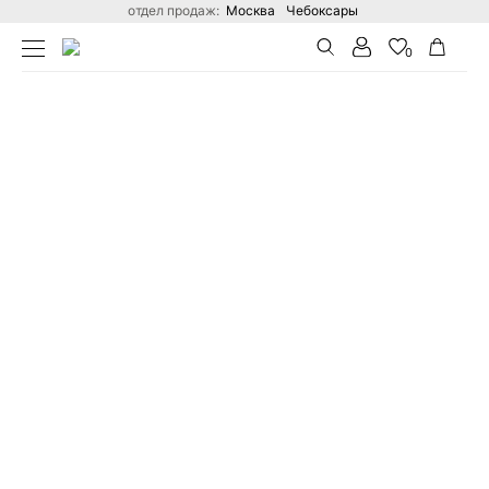
отдел продаж:
Москва
Чебоксары
0
ГЛАВНАЯ
КАТАЛОГ
ЖЕНСКИЕ БРЮКИ ОПТОМ ОТ ПР
Поиск по сайту
В ВАШЕЙ КОРЗИНЕ ПОКА НЕТ ТОВАРОВ
Вход
Стать дилером
Вход в личный кабинет
Для действующих оптовых покупателей
ВОЙТИ
ЗАБЫЛИ ПАРОЛЬ?