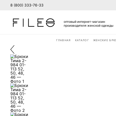
8 (800) 333-76-33
оптовый интернет-магазин
производителя женской одежды
Вход
Стать дилером
ГЛАВНАЯ
КАТАЛОГ
ЖЕНСКИЕ БР
Вход в личный кабинет
В вашей корзине пока нет товаров
Для действующих оптовых покупателей
Забыли пароль?
ВОЙТИ
Заявка на оптовый доступ
Заполните данные компании. Менеджер проверит заявку и свяжетс
Я даю согласие ООО «ФИЛЕО» на обработку моих пер
Политики конфиденциальности
ОТПРАВИТЬ ЗАЯВКУ