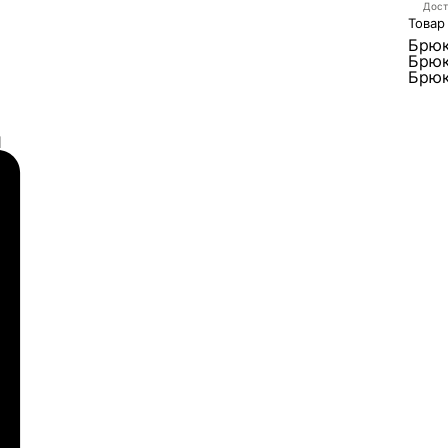
Дост
Товар
Брю
Брюк
Брюк