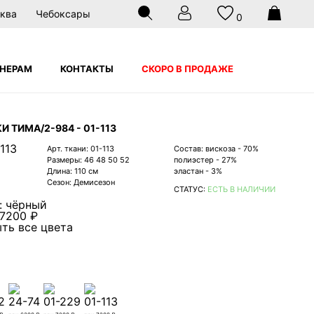
ква
Чебоксары
0
НЕРАМ
КОНТАКТЫ
СКОРО В ПРОДАЖЕ
И ТИМА/2-984 - 01-113
Арт. ткани: 01-113
Состав:
вискоза - 70%
Размеры: 46 48 50 52
полиэстер - 27%
Длина: 110 см
эластан - 3%
Сезон: Демисезон
СТАТУС:
ЕСТЬ В НАЛИЧИИ
: чёрный
7200 ₽
ть все цвета
кабинета, связи и исполнения договора на условиях
2
24-74
01-229
01-113