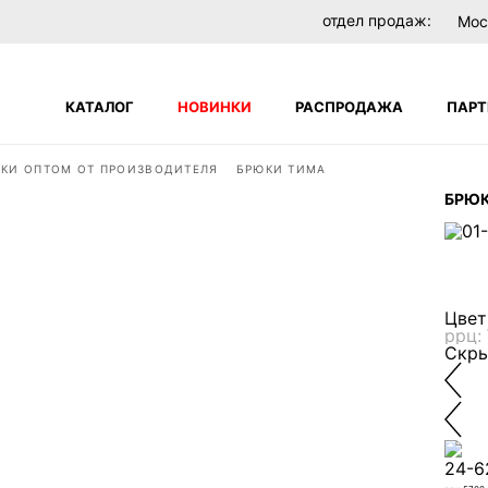
отдел продаж:
Мос
КАТАЛОГ
НОВИНКИ
РАСПРОДАЖА
ПАРТ
ЮКИ ОПТОМ ОТ ПРОИЗВОДИТЕЛЯ
БРЮКИ ТИМА
Поиск по сайту
БРЮК
я с вами.
Цвет
ррц:
Скры
сональных данных для регистрации, создания личного 
24-6