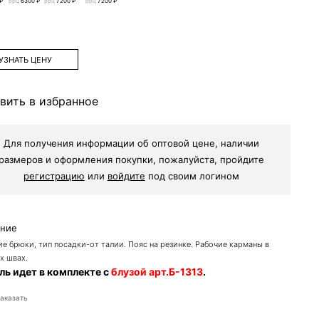
 ₽
ррц
6300 ₽
ррц
7200 ₽
ррц
7200 ₽
УЗНАТЬ ЦЕНУ
вить в избранное
Для получения информации об оптовой цене, наличии
размеров и оформления покупки, пожалуйста, пройдите
регистрацию
или
войдите
под своим логином
ание
е брюки, тип посадки-от талии. Пояс на резинке. Рабочие карманы в
х швах.
ь идет в комплекте с
блузой арт.Б-1313
.
заказать