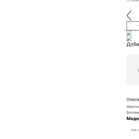
ррц
5700
Доба
Опис
Широки
боковы
Модел
Как 