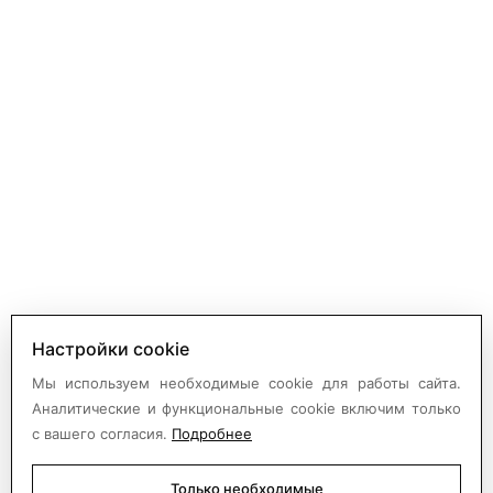
осква
ий
Новинки
1/7, стр.1
осква
Доставка
МКАД.
 (Корпус
Партнерам
Условия
сотрудничества
Новости
Распродажа
Контакты
Возврат
Настройки cookie
и обмен
Мы используем необходимые cookie для работы сайта.
Карта
Аналитические и функциональные cookie включим только
сайта
с вашего согласия.
Подробнее
Только необходимые