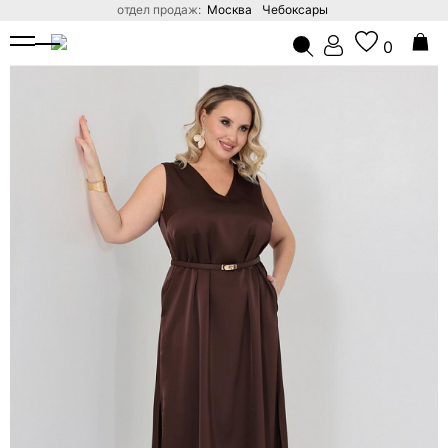
отдел продаж:
Москва
Чебоксары
ГЛАВНАЯ
КАТАЛОГ
ПЛАТЬЯ ОПТОМ ОТ ПРОИЗВОДИТ
0
Поиск по сайту
В ВАШЕЙ КОРЗИНЕ ПОКА НЕТ ТОВАРОВ
Вход
Стать дилером
ВХОД В ЛИЧНЫЙ КАБИНЕТ
Для действующих оптовых покупателей
ЗАБЫЛИ ПАРОЛЬ?
ВОЙТИ
ЗАЯВКА НА ОПТОВЫЙ ДОСТУП
Заполните данные компании. Менеджер проверит заявку и