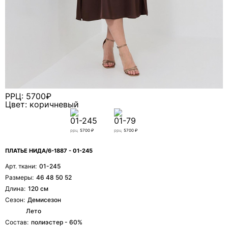
свяжется с вами.
РРЦ: 5700₽
Цвет: коричневый
01-245
01-79
ррц
5700 ₽
ррц
5700 ₽
ПЛАТЬЕ НИДА/6-1887 - 01-245
Арт. ткани:
01-245
Размеры:
46 48 50 52
Длина:
120 см
Я даю согласие ООО «ФИЛЕО» на обработку моих
Сезон:
Демисезон
персональных данных для регистрации, создания
Лето
личного кабинета, связи и исполнения договора на
условиях
Политики конфиденциальности
Состав:
полиэстер - 60%