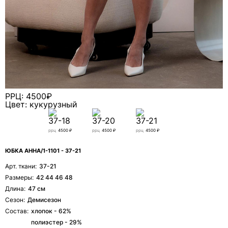
РРЦ: 4500₽
Цвет: кукурузный
37-18
37-20
37-21
ррц
4500 ₽
ррц
4500 ₽
ррц
4500 ₽
ЮБКА АННА/1-1101 - 37-21
Арт. ткани:
37-21
Размеры:
42 44 46 48
Длина:
47 см
Сезон:
Демисезон
Состав:
хлопок - 62%
полиэстер - 29%