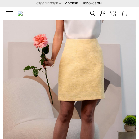
отдел продаж:
Москва
Чебоксары
ГЛАВНАЯ
КАТАЛОГ
РАСПРОДАЖА ПРОШЛЫХ КОЛЛЕК
0
Поиск по сайту
В ВАШЕЙ КОРЗИНЕ ПОКА НЕТ ТОВАРОВ
Вход
Стать дилером
Вход в личный кабинет
Для действующих оптовых покупателей
ВОЙТИ
ЗАБЫЛИ ПАРОЛЬ?