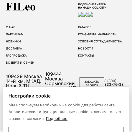
ПОДПИСЫВАЙТЕСЬ
НА НАШИ СОЦ.СЕТИ
О НАС
КАТАЛОГ
ПАРТНЕРАМ
КОНФИДЕНЦИАЛЬНОСТЬ
НОВИНКИ
УСЛОВИЯ СОТРУДНИЧЕСТВА
ДОСТАВКА
НОВОСТИ
РАСПРОДАЖА
КОНТАКТЫ
ВОЗВРАТ И ОБМЕН
109444
109429
Москва
Москва
14-й км. МКАД.
8 (800)
ЗАКАЗАТЬ
Сормовский
333-76-33
Новый ТЦ
ЗВОНОК
проезд, д.11/7,
(Корпус Б)
стр.1
Настройки cookie
Мы используем необходимые cookie для работы сайта.
Аналитические и функциональные cookie включим только
с вашего согласия.
Подробнее