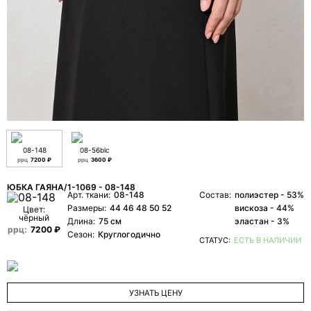
свяжется с вами.
08-148
08-56blc
ррц
7200 ₽
ррц
3600 ₽
ЮБКА ГАЯНА/1-1069 - 08-148
Арт. ткани:
08-148
Состав:
полиэстер - 53%
Размеры:
44 46 48 50 52
вискоза - 44%
Цвет:
чёрный
Длина:
75 см
эластан - 3%
ррц:
7200 ₽
Сезон:
Круглогодично
СТАТУС:
ЕСТЬ В НАЛИЧИИ
Я даю согласие ООО «ФИЛЕО» на обработку моих
персональных данных для регистрации, создания
личного кабинета, связи и исполнения договора на
УЗНАТЬ ЦЕНУ
условиях
Политики конфиденциальности