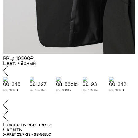
свяжется с вами.
РРЦ: 10500₽
Цвет: чёрный
00-345
00-297
08-56blc
00-93
00-342
ррц
10500 ₽
ррц
10500 ₽
ррц
12150 ₽
ррц
10500 ₽
ррц
10500 ₽
р
Я даю согласие ООО «ФИЛЕО» на обработку моих
персональных данных для регистрации, создания
Показать все цвета
Скрыть
личного кабинета, связи и исполнения договора на
условиях
Политики конфиденциальности
ЖАКЕТ 23/7-23 - 08-56BLC