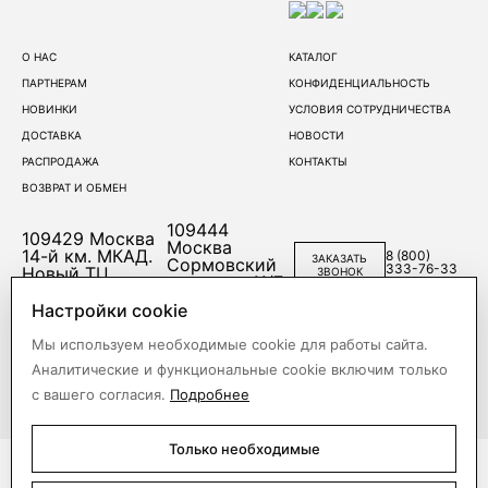
О НАС
КАТАЛОГ
ПАРТНЕРАМ
КОНФИДЕНЦИАЛЬНОСТЬ
НОВИНКИ
УСЛОВИЯ СОТРУДНИЧЕСТВА
ДОСТАВКА
НОВОСТИ
РАСПРОДАЖА
КОНТАКТЫ
ВОЗВРАТ И ОБМЕН
109444
109429
Москва
Москва
14-й км. МКАД.
8 (800)
ЗАКАЗАТЬ
Сормовский
333-76-33
Новый ТЦ
ЗВОНОК
проезд, д.11/7,
(Корпус Б)
стр.1
Настройки cookie
Мы используем необходимые cookie для работы сайта.
Аналитические и функциональные cookie включим только
с вашего согласия.
Подробнее
Только необходимые
©2003-2026 FILEO. Все права защищены. Оптовый интернет-
магазин женской одежды в Москве.