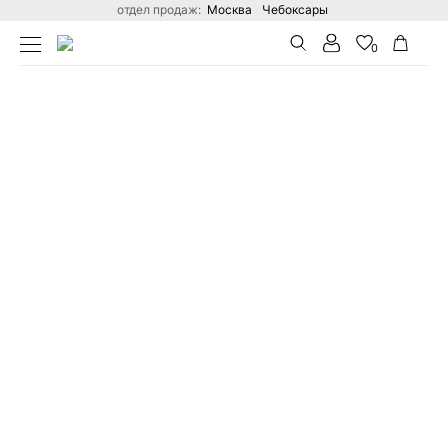
отдел продаж:
Москва
Чебоксары
0
ГЛАВНАЯ
КАТАЛОГ
ПЛАТЬЯ ОПТОМ ОТ ПРОИЗВОДИ
Поиск по сайту
В ВАШЕЙ КОРЗИНЕ ПОКА НЕТ ТОВАРОВ
Вход
Стать дилером
Вход в личный кабинет
Для действующих оптовых покупателей
ВОЙТИ
ЗАБЫЛИ ПАРОЛЬ?