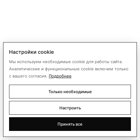
Настройки cookie
Мы используем необходимые cookie для работы сайта.
7 ЦВЕТОВ
Аналитические и функциональные cookie включим только
РРЦ:
9300 ₽
с вашего согласия.
Подробнее
ПЛАТЬЕ ДОЛАРИ/6-1675
42 44 46 48 50
112-115
СМ
Только необходимые
Настроить
Принять все