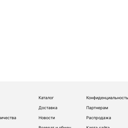
Опис
Длинна
вечерн
прилег
- Стан
- Сбок
- Изде
Как з
Доста
Каталог
Конфиденциальност
Доставка
Партнерам
ничества
Новости
Распродажа
Возврат и обмен
Карта сайта