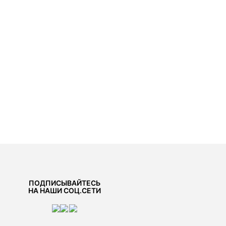
ание
я атласная юбка подходит для создания как повседневного, так и
его образа. В меру плотный шелковистый текстиль из вискозы приятно
ает к телу даже без подкладки.
дартная посадка
у застежка на потайную молнию
лие без подкладки
аказать
вка, обмен и возврат
ь
ПОДПИСЫВАЙТЕСЬ
НА НАШИ СОЦ.СЕТИ