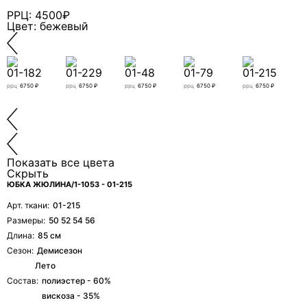
свяжется с вами.
РРЦ: 4500₽
Цвет: бежевый
01-182
01-229
01-48
01-79
01-215
ррц
6750 ₽
ррц
6750 ₽
ррц
6750 ₽
ррц
6750 ₽
ррц
6750 ₽
р
Показать все цвета
Скрыть
ЮБКА ЖЮЛИНА/1-1053 - 01-215
Арт. ткани:
01-215
Размеры:
50 52 54 56
Длина:
85 см
Сезон:
Демисезон
Я даю согласие ООО «ФИЛЕО» на обработку моих
Лето
персональных данных для регистрации, создания
Состав:
полиэстер - 60%
личного кабинета, связи и исполнения договора на
вискоза - 35%
условиях
Политики конфиденциальности