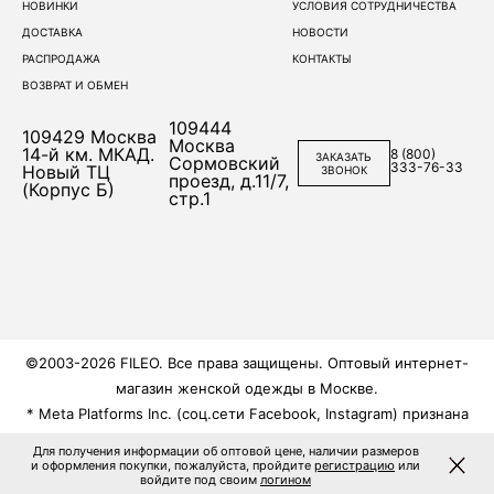
НОВИНКИ
УСЛОВИЯ СОТРУДНИЧЕСТВА
ДОСТАВКА
НОВОСТИ
РАСПРОДАЖА
КОНТАКТЫ
ВОЗВРАТ И ОБМЕН
109444
109429
Москва
Москва
14-й км. МКАД.
8 (800)
ЗАКАЗАТЬ
Сормовский
333-76-33
Новый ТЦ
ЗВОНОК
проезд, д.11/7,
(Корпус Б)
стр.1
©2003-2026 FILEO. Все права защищены. Оптовый интернет-
магазин женской одежды в Москве.
* Meta Platforms Inc. (соц.сети Facebook, Instagram) признана
экстремистской, её деятельность запрещена на территории
Для получения информации об оптовой цене, наличии размеров
России.
и оформления покупки, пожалуйста,
пройдите
регистрацию
или
войдите под своим
логином